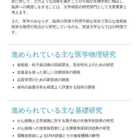
変に対して、どのような治療を施すことが可能か生物学的に検証し、
臨床への橋渡しをすることは、大学病院の研究部門として大変重要と
考えます。
また、医学のみならず、臨床の現場で利用可能な安全で安心な放射線
技術を物理の視点から研究しているのも、筑波大学ならではの特徴で
す。
進められている主な医学物理研究
放射線・粒子線治療の高精度化、安全性向上のための研究
加速器を使った新しい治療技術の開発
品質管理のための新技術の開発
体内の線量分布を精度よく評価する技術の開発
進められている主な基礎研究
がん細胞と正常細胞に対する陽子線の生物学的効果の研究
がん組織への放射線照射による腫瘍免疫賦活効果の研究
電離放射線によるDNA損傷とその修復機構の解明